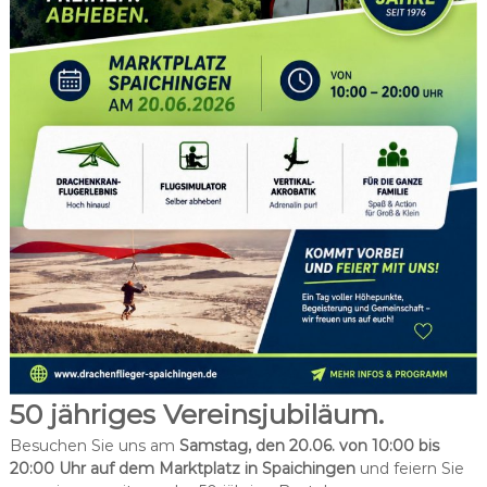
a
i
c
h
i
n
g
e
n
50 jähriges Vereinsjubiläum.
Besuchen Sie uns am
Samstag, den 20.06. von 10:00 bis
20:00 Uhr auf dem Marktplatz in Spaichingen
und feiern Sie